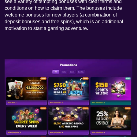
see a variety of tempting bonuses with clear terms and
conditions on how to claim them. The bonuses include
welcome bonuses for new players (a combination of
deposit bonuses and free spins), which is an additional
motivation to start a gaming adventure.