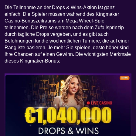
Die Teilnahme an der Drops & Wins-Aktion ist ganz
einfach. Die Spieler müssen während des Kingmaker
Casino-Bonuszeitraums am Mega Wheel-Spiel
teilnehmen. Die Preise werden nach dem Zufallsprinzip
durch tägliche Drops vergeben, und es gibt auch
Belohnungen für die wöchentlichen Turniere, die auf einer
Rangliste basieren. Je mehr Sie spielen, desto höher sind
Ihre Chancen auf einen Gewinn. Die wichtigsten Merkmale
dieses Kingmaker-Bonus: