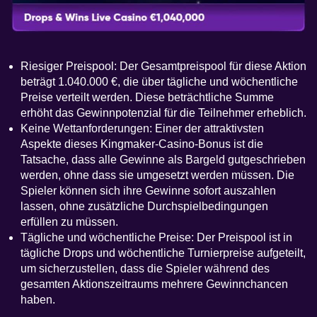
Riesiger Preispool: Der Gesamtpreispool für diese Aktion
beträgt 1.040.000 €, die über tägliche und wöchentliche
Preise verteilt werden. Diese beträchtliche Summe
erhöht das Gewinnpotenzial für die Teilnehmer erheblich.
Keine Wettanforderungen: Einer der attraktivsten
Aspekte dieses Kingmaker-Casino-Bonus ist die
Tatsache, dass alle Gewinne als Bargeld gutgeschrieben
werden, ohne dass sie umgesetzt werden müssen. Die
Spieler können sich ihre Gewinne sofort auszahlen
lassen, ohne zusätzliche Durchspielbedingungen
erfüllen zu müssen.
Tägliche und wöchentliche Preise: Der Preispool ist in
tägliche Drops und wöchentliche Turnierpreise aufgeteilt,
um sicherzustellen, dass die Spieler während des
gesamten Aktionszeitraums mehrere Gewinnchancen
haben.