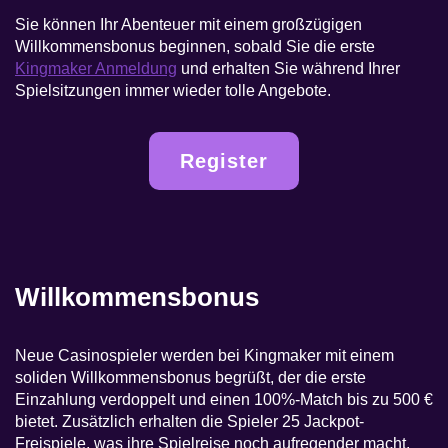
Sie können Ihr Abenteuer mit einem großzügigen
Willkommensbonus beginnen, sobald Sie die erste
Kingmaker Anmeldung
und erhalten Sie während Ihrer
Spielsitzungen immer wieder tolle Angebote.
Register
Willkommensbonus
Neue Casinospieler werden bei Kingmaker mit einem
soliden Willkommensbonus begrüßt, der die erste
Einzahlung verdoppelt und einen 100%-Match bis zu 500 €
bietet. Zusätzlich erhalten die Spieler 25 Jackpot-
Freispiele, was ihre Spielreise noch aufregender macht.